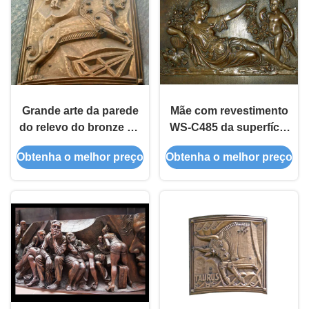
Grande arte da parede
Mãe com revestimento
do relevo do bronze do
WS-C485 da superfície
tamanho, estilo
da carcaça do relevo do
Obtenha o melhor preço
Obtenha o melhor preço
moderno do europeu da
bronze da arte da
escultura do relevo
parede do anjo