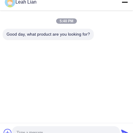
Leah Lian
O nosso endereço
Endereço da empresa
5:40 PM
Unidade 701A, n.o 837 Rua Central Qianpu 2, distrito de Siming,
Xiamen, China
Good day, what product are you looking for?
Endereço de fábrica
No 72, Yongjun Road, Vila Wufeng, Cidade de Chongwu,
Quanzhou, Fujian, China
Telefone
86-592-5175705
China Boa Qualidade Escultura exterior do metal Fornecedor.
Copyright © -2026 Wangstone Metal Sculpture Co., Ltd. Todos os
direitos reservados.
Política de Privacidade
|
Mapa do Site