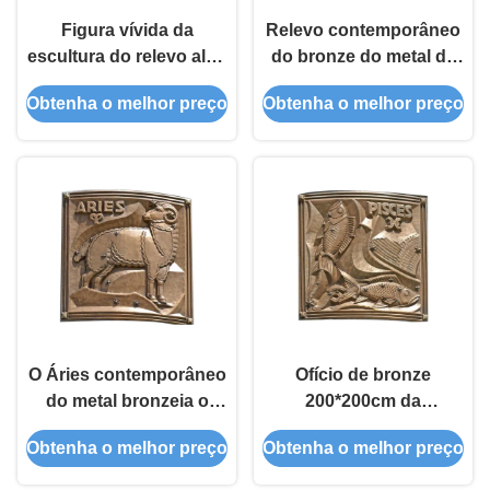
Figura vívida da
Relevo contemporâneo
escultura do relevo alto,
do bronze do metal da
estilo famoso do
arte da parede para a
Obtenha o melhor preço
Obtenha o melhor preço
europeu da escultura
textura macia da
do relevo
decoração interna
O Áries contemporâneo
Ofício de bronze
do metal bronzeia o
200*200cm da
relevo para decoração
soldadura da chapa do
Obtenha o melhor preço
Obtenha o melhor preço
exterior/interna
relevo dos Peixes
diferentes dos