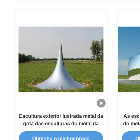
Escultura exterior lustrada metal da
As esc
gota das esculturas do metal da
do met
decoração do jardim grande
es
Obtenha o melhor preço
O