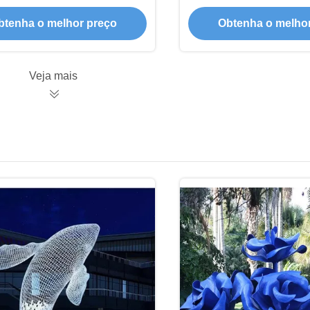
acabamento de mãos
de aço inoxid
btenha o melhor preço
Obtenha o melho
Veja mais