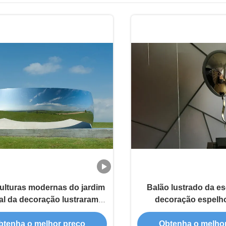
ulturas modernas do jardim
Balão lustrado da es
al da decoração lustraram o
decoração espelh
pelho de aço inoxidável
inoxidável feito sob
home
btenha o melhor preço
Obtenha o melho