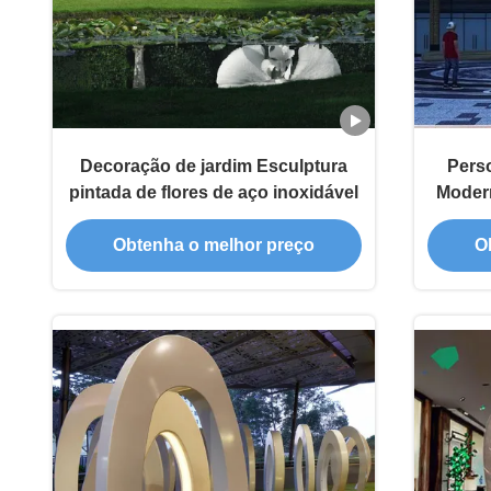
Decoração de jardim Esculptura
Perso
pintada de flores de aço inoxidável
Modern
Aço Es
Obtenha o melhor preço
O