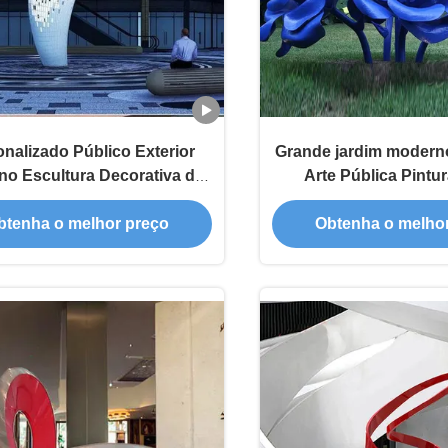
nalizado Público Exterior
Grande jardim modern
o Escultura Decorativa de
Arte Pública Pintu
tátua de Metal Grande Balea
inoxidável Flor de ro
Branca
btenha o melhor preço
Obtenha o melho