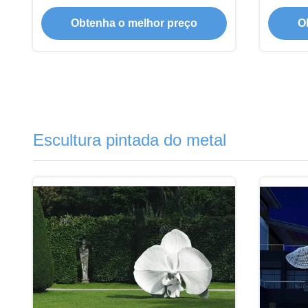
inoxidável
Obtenha o melhor preço
O
Escultura pintada do metal