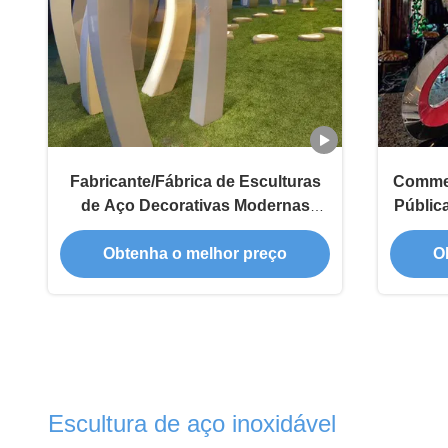
Fabricante/Fábrica de Esculturas
Commer
de Aço Decorativas Modernas
Públic
Públicas ao Ar Livre
Personalizadas
Obtenha o melhor preço
O
Escultura de aço inoxidável