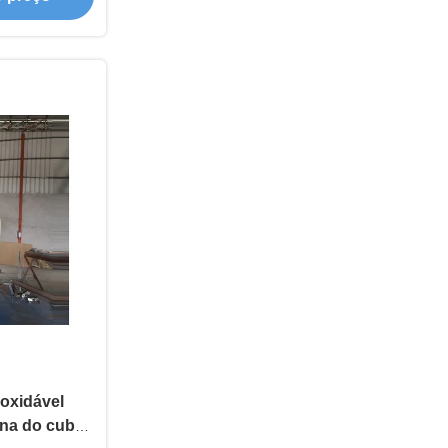
noxidável
rna do cubo