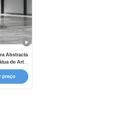
ra Abstracta
átua de Arte
rio Hotel &
Luxo
r preço