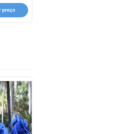
ável
r preço