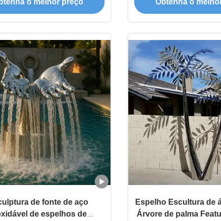
btenha o melhor preço
Obtenha o melho
ulptura de fonte de aço
Espelho Escultura de á
oxidável de espelhos de
Árvore de palma Featu