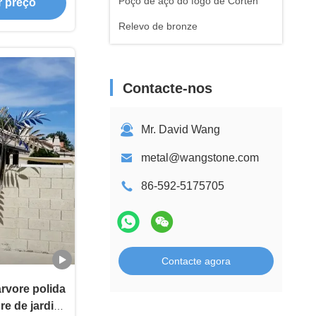
Poço de aço do fogo de Corten
r preço
Relevo de bronze
Contacte-nos
Mr. David Wang
metal@wangstone.com
86-592-5175705
Contacte agora
rvore polida
re de jardim