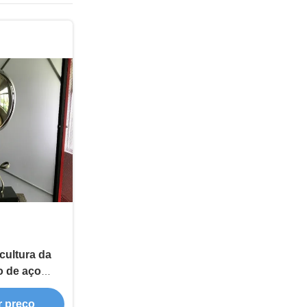
cultura da
o de aço
 encomenda
r preço