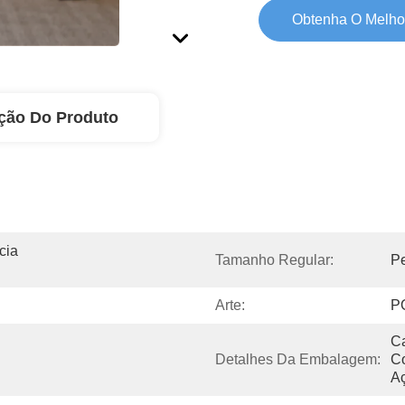
Obtenha O Melho
ção Do Produto
ia 
Tamanho Regular:
Pe
Arte:
P
Ca
Detalhes Da Embalagem:
Co
A