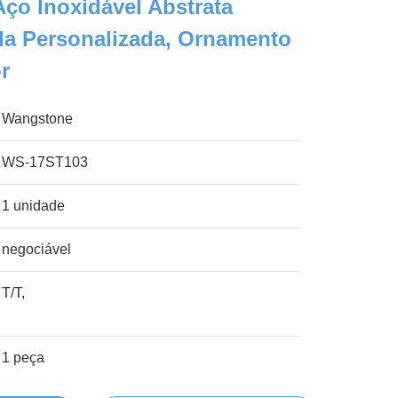
Aço Inoxidável Abstrata
da Personalizada, Ornamento
or
Wangstone
WS-17ST103
1 unidade
negociável
T/T,
1 peça