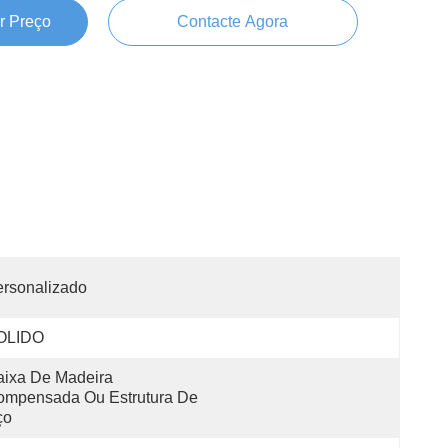
r Preço
Contacte Agora
rsonalizado
OLIDO
ixa De Madeira 
mpensada Ou Estrutura De 
ço