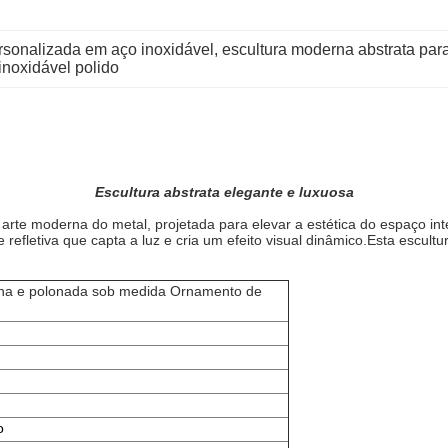
rsonalizada em aço inoxidável
, 
escultura moderna abstrata para
inoxidável polido
Escultura abstrata elegante e luxuosa
arte moderna do metal, projetada para elevar a estética do espaço inter
 refletiva que capta a luz e cria um efeito visual dinâmico.Esta escu
rna e polonada sob medida Ornamento de
o