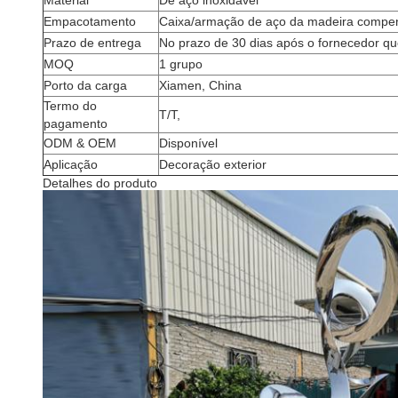
Material
De aço inoxidável
Empacotamento
Caixa/armação de aço da madeira compe
Prazo de entrega
No prazo de 30 dias após o fornecedor qu
MOQ
1 grupo
Porto da carga
Xiamen, China
Termo do
T/T,
pagamento
ODM & OEM
Disponível
Aplicação
Decoração exterior
Detalhes do produto