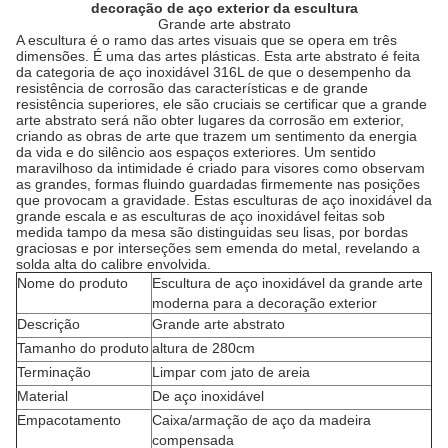
decoração de aço exterior da escultura
Grande arte abstrato
A escultura é o ramo das artes visuais que se opera em três
dimensões. É uma das artes plásticas. Esta arte abstrato é feita
da categoria de aço inoxidável 316L de que o desempenho da
resistência de corrosão das características e de grande
resistência superiores, ele são cruciais se certificar que a grande
arte abstrato será não obter lugares da corrosão em exterior,
criando as obras de arte que trazem um sentimento da energia
da vida e do silêncio aos espaços exteriores. Um sentido
maravilhoso da intimidade é criado para visores como observam
as grandes, formas fluindo guardadas firmemente nas posições
que provocam a gravidade. Estas esculturas de aço inoxidável da
grande escala e as esculturas de aço inoxidável feitas sob
medida tampo da mesa são distinguidas seu lisas, por bordas
graciosas e por interseções sem emenda do metal, revelando a
solda alta do calibre envolvida.
Nome do produto
Escultura de aço inoxidável da grande arte
moderna para a decoração exterior
Descrição
Grande arte abstrato
Tamanho do produto
altura de 280cm
Terminação
Limpar com jato de areia
Material
De aço inoxidável
Empacotamento
Caixa/armação de aço da madeira
compensada