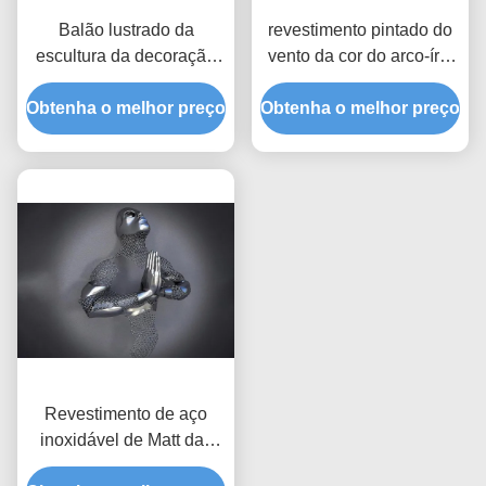
Balão lustrado da
revestimento pintado do
escultura da decoração
vento da cor do arco-íris
espelho de aço
de 100cm escultura de
Obtenha o melhor preço
inoxidável feito sob
Obtenha o melhor preço
aço inoxidável cinética
encomenda home
Revestimento de aço
inoxidável de Matt das
esculturas da arte do