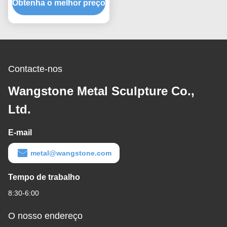
Obtenha o melhor preço
homem figurativo home
da parede 3d da
decoração
Contacte-nos
Wangstone Metal Sculpture Co.,
Ltd.
E-mail
metal@wangstone.com
Tempo de trabalho
8:30-6:00
O nosso endereço