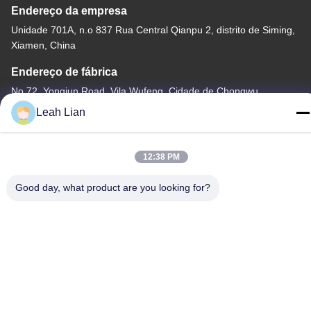
Endereço da empresa
Unidade 701A, n.o 837 Rua Central Qianpu 2, distrito de Siming,
Xiamen, China
Endereço de fábrica
No 72, Yongjun Road, Vila Wufeng, Cidade de Chongwu,
Quanzhou, Fujian, China
Leah Lian
Telefone
86-592-5175705
12:38 PM
Good day, what product are you looking for?
China Boa Qualidade Escultura exterior do metal Fornecedor.
Copyright © -2026 Wangstone Metal Sculpture Co., Ltd. Todos os
direitos reservados.
Política de Privacidade
|
Mapa do Site