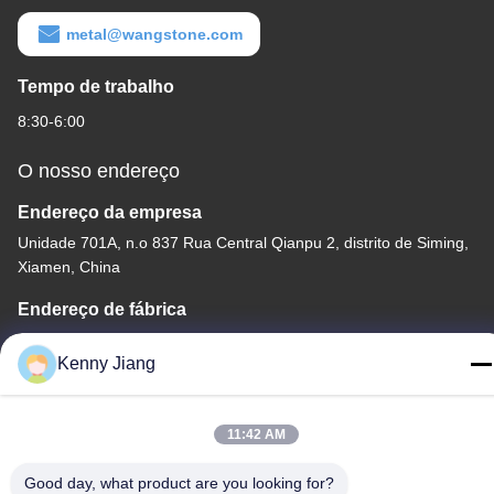
metal@wangstone.com
Tempo de trabalho
8:30-6:00
O nosso endereço
Endereço da empresa
Unidade 701A, n.o 837 Rua Central Qianpu 2, distrito de Siming,
Xiamen, China
Endereço de fábrica
No 72, Yongjun Road, Vila Wufeng, Cidade de Chongwu,
Kenny Jiang
Quanzhou, Fujian, China
Telefone
11:42 AM
86-592-5175705
Good day, what product are you looking for?