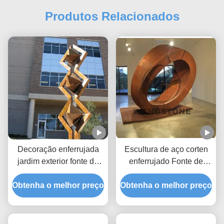
Produtos Relacionados
Decoração enferrujada
Escultura de aço corten
jardim exterior fonte de
enferrujado Fonte de
água escultura de aço
água para decoração
Obtenha o melhor preço
corten
Obtenha o melhor preço
exterior