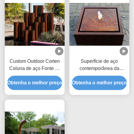
Custom Outdoor Corten
Superfície de aço
Coluna de aço Fonte de
contemporânea da
água característica para
oxidação da decoração
Obtenha o melhor preço
jardim
Obtenha o melhor preço
do jardim da
característica da água de
Corten do metal