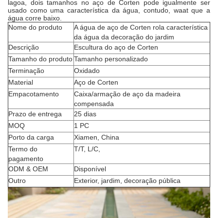
lagoa, dois tamanhos no aço de Corten pode igualmente ser
usado como uma característica da água, contudo, waat que a
água corre baixo.
Nome do produto
A água de aço de Corten rola característica
da água da decoração do jardim
Descrição
Escultura do aço de Corten
Tamanho do produto
Tamanho personalizado
Terminação
Oxidado
Material
Aço de Corten
Empacotamento
Caixa/armação de aço da madeira
compensada
Prazo de entrega
25 dias
MOQ
1 PC
Porto da carga
Xiamen, China
Termo do
T/T, L/C,
pagamento
ODM & OEM
Disponível
Outro
Exterior, jardim, decoração pública