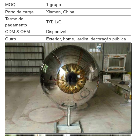
MOQ
1 grupo
Porto da carga
Xiamen, China
Termo do
T/T, L/C,
pagamento
ODM & OEM
Disponível
Outro
Exterior, home, jardim, decoração pública