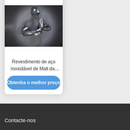
Revestimento de aço
inoxidável de Matt das
esculturas da arte do
Obtenha o melhor preço
homem figurativo home
da parede 3d da
decoração
Contacte-nos