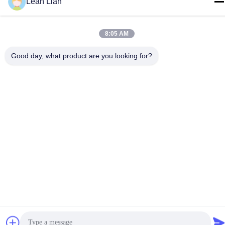
Leah Lian
Telefone
86-592-5175705
8:05 AM
Good day, what product are you looking for?
China Boa Qualidade Escultura exterior do metal Fornecedor.
Copyright © -2026 Wangstone Metal Sculpture Co., Ltd. Todos os
direitos reservados.
Política de Privacidade
|
Mapa do Site